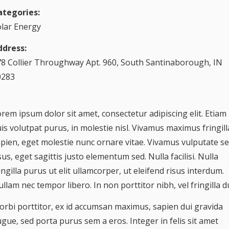
ategories:
lar Energy
ddress:
8 Collier Throughway Apt. 960, South Santinaborough, IN
0283
rem ipsum dolor sit amet, consectetur adipiscing elit. Etiam
is volutpat purus, in molestie nisl. Vivamus maximus fringill
pien, eget molestie nunc ornare vitae. Vivamus vulputate s
sus, eget sagittis justo elementum sed. Nulla facilisi. Nulla
ingilla purus ut elit ullamcorper, ut eleifend risus interdum.
llam nec tempor libero. In non porttitor nibh, vel fringilla du
rbi porttitor, ex id accumsan maximus, sapien dui gravida
gue, sed porta purus sem a eros. Integer in felis sit amet